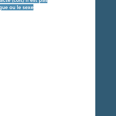
acte (coït) n'est pas
ngue ou le sexe
.