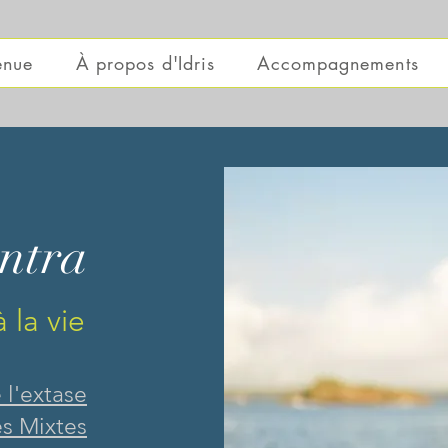
enue
À propos d'Idris
Accompagnements
ntra
 la vie
 l'extase
s Mixtes