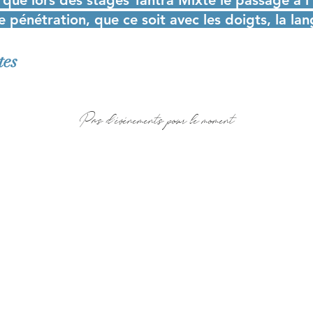
r que lors des stages Tantra Mixte le passage à l'
de pénétration, que ce soit avec les doigts, la la
tes
Pas d'événements pour le moment