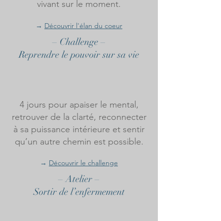
vivant sur le moment.
​→
Découvrir l'élan du coeur
– Challenge –
Reprendre le pouvoir sur sa vie
4 jours pour apaiser le mental,
retrouver de la clarté, reconnecter
à sa puissance intérieure et sentir
qu’un autre chemin est possible.
​→
Découvrir le challenge
– Atelier –
Sortir de l’enfermement