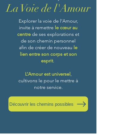
La Voie de l'Amour
Explorer la voie de l’Amour,
invite à remettre
le cœur au
centre
de ses explorations et
de son chemin personnel
afin de créer de nouveau
le
lien entre son corps et son
esprit
.
L’Amour est universel
,
cultivons le pour le mettre à
notre service.
Découvrir les chemins possibles