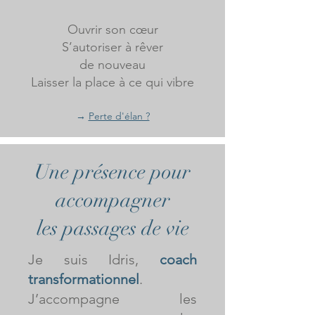
Ouvrir son cœur
S’autoriser à rêver
de nouveau
Laisser la place à ce qui vibre
→
Perte d'élan ?
Une présence pour
accompagner
les passages de vie
Je suis Idris,
coach
transformationnel
.
J’accompagne les