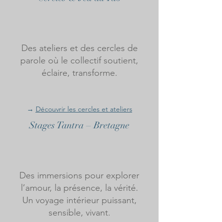
Des ateliers et des cercles de
parole où le collectif soutient,
éclaire, transforme.
→
Découvrir les cercles et ateliers
Stages Tantra – Bretagne
Des immersions pour explorer
l’amour, la présence, la vérité.
Un voyage intérieur puissant,
sensible, vivant.