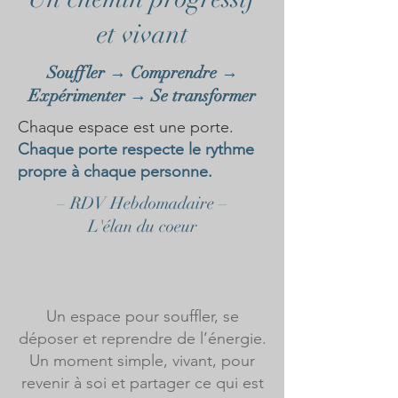
et vivant
Souffler → Comprendre →
Expérimenter → Se transformer
Chaque espace est une porte.
Chaque porte respecte le rythme
propre à chaque personne.
– RDV Hebdomadaire –
L'élan du coeur
Un espace pour souffler, se
déposer et reprendre de l’énergie.
Un moment simple, vivant, pour
revenir à soi et partager ce qui est