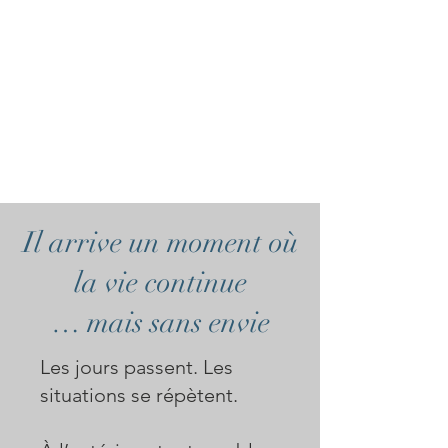
Il arrive un moment où
la vie continue
… mais sans envie
Les jours passent. Les
situations se répètent.