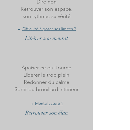
Dire non
Retrouver son espace,
son rythme, sa vérité
​→
Difficulté à poser ses limites ?
Libérer son mental
Apaiser ce qui tourne
Libérer le trop plein
Redonner du calme
Sortir du brouillard intérieur
→
Mental saturé ?
Retrouver son élan