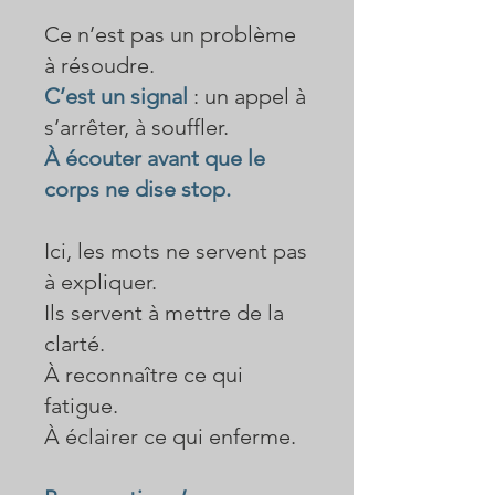
Ce n’est pas un problème
à résoudre.
C’est un signal
: un appel à
s’arrêter, à souffler.
À écouter avant que le
corps ne dise stop.
Ici, les mots ne servent pas
à expliquer.
Ils servent à mettre de la
clarté.
À reconnaître ce qui
fatigue.
À éclairer ce qui enferme.