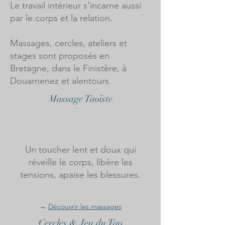
Le travail intérieur s’incarne aussi
par le corps et la relation.
Massages, cercles, ateliers et
stages sont proposés en
Bretagne, dans le Finistère, à
Douarnenez et alentours.
Massage Taoïste
Un toucher lent et doux qui
réveille le corps, libère les
tensions, apaise les blessures.
​→
Découvrir les massages
Cercles & Jeu du Tao