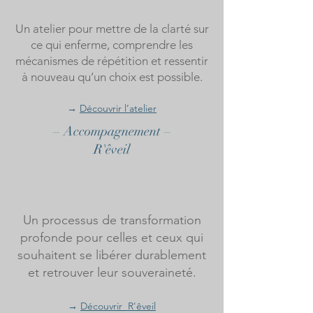
Un atelier pour mettre de la clarté sur
ce qui enferme, comprendre les
mécanismes de répétition et ressentir
à nouveau qu’un choix est possible.
→
Découvrir l’atelier
– Accompagnement –
R'êveil
Un processus de transformation
profonde pour celles et ceux qui
souhaitent se libérer durablement
et retrouver leur souveraineté.
→
Découvrir R'êveil