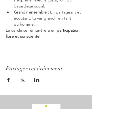
s’exprimer avec le cœur, loin du 
bavardage social.
Grandir ensemble : 
En partageant et 
écoutant, tu vas grandir en tant 
qu’homme.
Le cercle se rémunérera en 
participation 
libre et consciente.
Partager cet événement
Idris Lechaptois - Coach Transformationel