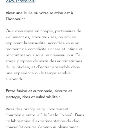
2026-1778582320
Vivez une bulle où votre relation est à 
l’honneur :
Que vous soyez en couple, partenaires de 
vie, amant.es, amoureux.ses, ou ami.es 
explorant la sensualité, accordez-vous un 
moment de complicité sincère et intime et 
rencontrez vous sous un nouveau jour. Ce 
stage propose de sortir des automatismes 
du quotidien, et d’entrer ensemble dans 
une expérience où le temps semble 
suspendu.
Entre fusion et autonomie, écoute et 
partage, rires et vulnérabilité :
Vivez des pratiques qui nourrissent 
l’harmonie entre le "Je" et le "Nous". Dans 
ce laboratoire d’expérimentation du duo, 
chacun(e) pourra s’épanouir pleinement 