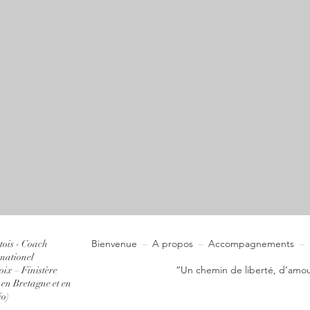
Bienvenue
A propos
Accompagnements
tois - Coach
–
–
–
mationel
“Un chemin de liberté, d’amou
ix – Finistère
n Bretagne et en
io)