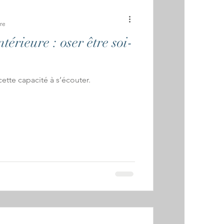
re
térieure : oser être soi-
 cette capacité à s’écouter.