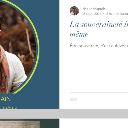
Idris Lechaptois
26 sept. 2024
2 min de lectu
La souveraineté in
même
Être souverain, c’est cultiver