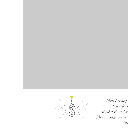
Idris Lechap
Transfor
Basé à Pont-Cro
(Accompagnement e
Vis