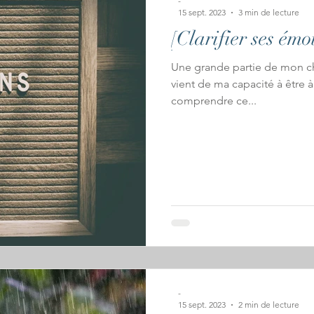
-
15 sept. 2023
3 min de lecture
[Clarifier ses émo
Une grande partie de mon c
vient de ma capacité à être 
comprendre ce...
-
15 sept. 2023
2 min de lecture